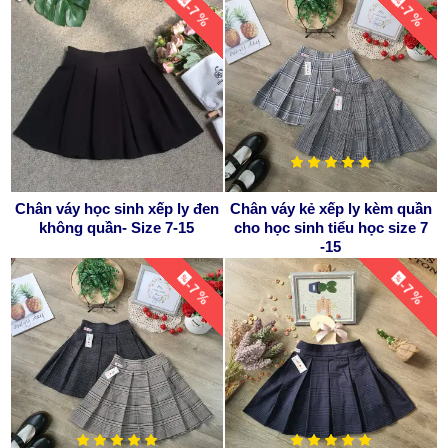
-7 %
-7 %
Chân váy học sinh xếp ly đen
Chân váy kẻ xếp ly kèm quần
không quần- Size 7-15
cho học sinh tiểu học size 7
-15
-7 %
-7 %