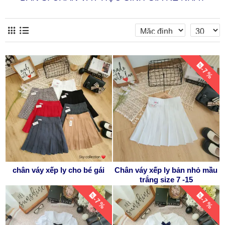
-7 %
chân váy xếp ly cho bé gái
Chân váy xếp ly bản nhỏ mầu
trắng size 7 -15
-7 %
-7 %