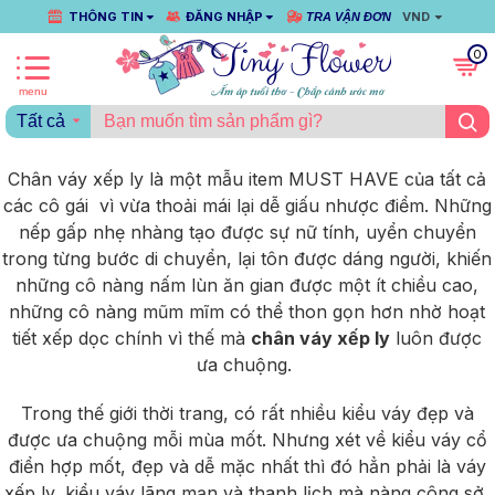
THÔNG TIN
ĐĂNG NHẬP
VND
TRA VẬN ĐƠN
0
Tất cả
Chân váy xếp ly là một mẫu item MUST HAVE của tất cả
các cô gái vì vừa thoải mái lại dễ giấu nhược điểm. Những
nếp gấp nhẹ nhàng tạo được sự nữ tính, uyển chuyển
trong từng bước di chuyển, lại tôn được dáng người, khiến
những cô nàng nấm lùn ăn gian được một ít chiều cao,
những cô nàng mũm mĩm có thể thon gọn hơn nhờ hoạt
tiết xếp dọc chính vì thế mà
chân váy xếp ly
luôn được
ưa chuộng.
Trong thế giới thời trang, có rất nhiều kiểu váy đẹp và
được ưa chuộng mỗi mùa mốt. Nhưng xét về kiểu váy cổ
điển hợp mốt, đẹp và dễ mặc nhất thì đó hẳn phải là váy
xếp ly, kiểu váy lãng mạn và thanh lịch mà nàng công sở,