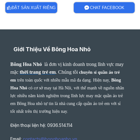
ĐẶT SẢN XUẤT RIÊNG
CHAT FACEBOOK
Giới Thiệu Về Bông Hoa Nhỏ
Bông Hoa Nhỏ
là đơn vị kinh doanh trong lĩnh vực may
mặc
thời trang trẻ em
.
Chúng tôi
chuyên sỉ quần áo trẻ
em
trên toàn quốc với nhiều mẫu mã đa dạng. Hiện nay,
Bông
Hoa Nhỏ
có cơ sở may tại Hà Nội, với thế mạnh về nguồn nhân
lực nhiều năm kinh nghiệm trong lĩnh lực may mặc quần áo trẻ
em Bông Hoa nhỏ tự tin là nhà cung cấp quần áo trẻ em với sỉ
tốt nhất trên thị trường hiện nay.
Điện thoại liện hệ: 0936.514.114
Email:
contacts@bonghoanho.vn