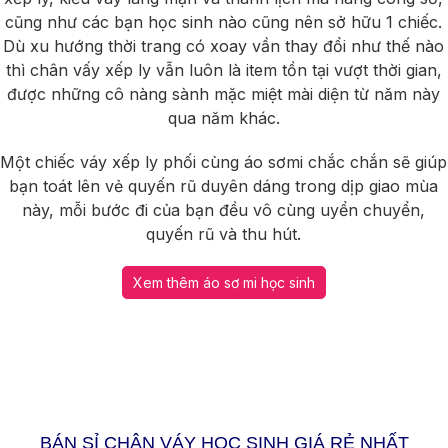
cũng như các bạn học sinh nào cũng nên sở hữu 1 chiếc.
Dù xu hướng thời trang có xoay vần thay đổi như thế nào
thì chân vấy xếp ly vẫn luôn là item tồn tại vượt thời gian,
được những cô nàng sành mặc miệt mài diện từ năm này
qua năm khác.
Một chiếc váy xếp ly phối cùng áo sơmi chắc chắn sẽ giúp
bạn toát lên vẻ quyến rũ duyên dáng trong dịp giao mùa
này, mỗi bước đi của bạn đều vô cùng uyển chuyển,
quyến rũ và thu hút.
Xem thêm áo sơ mi học sinh
BÁN SỈ CHÂN VÁY HỌC SINH GIÁ RẺ NHẤT