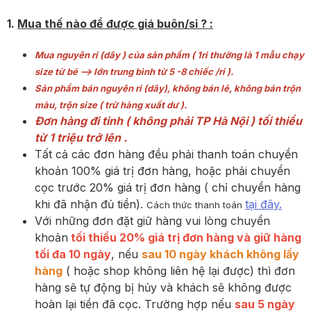
1.
Mua thế nào để được giá buôn/sỉ ? :
Mua nguyên ri (dây ) của sản phẩm ( 1ri thường là 1 mẫu chạy
size từ bé --> lớn trung bình từ 5 -8 chiếc /ri ).
Sản phẩm bán nguyên ri (dây), không bán lẻ, không bán trộn
màu, trộn size ( trừ hàng xuất dư ).
Đơn hàng đi tỉnh ( không phải TP Hà Nội ) tối thiểu
từ 1 triệu trở lên .
Tất cả các đơn hàng đều phải thanh toán chuyển
khoản 100% giá trị đơn hàng, hoặc phải chuyển
cọc trước 20% giá trị đơn hàng ( chỉ chuyển hàng
khi đã nhận đủ tiền).
tại đây.
Cách thức thanh toán
Với những đơn đặt giữ hàng vui lòng chuyển
khoản
tối thiểu 20% giá trị đơn hàng và giữ hàng
tối đa 10 ngày
, nếu
sau 10 ngày khách không lấy
hàng
( hoặc shop không liên hệ lại được) thì đơn
hàng sẽ tự động bị hủy và khách sẽ không được
hoàn lại tiền đã cọc. Trường hợp nếu
sau 5 ngày