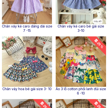
Chân váy kẻ caro dáng dài size
Chân váy kẻ caro bé gái size
7 -15
3-10
-29 %
Chân váy hoa bé gái size 3- 10
Áo 3 lỗ cotton phối lanh đũi size
6 -10
-29 %
-29 %