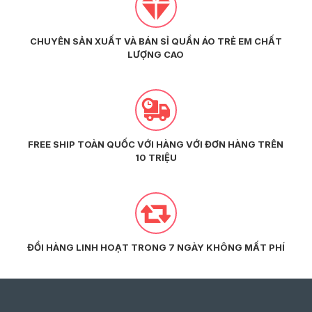
CHUYÊN SẢN XUẤT VÀ BÁN SỈ QUẦN ÁO TRẺ EM CHẤT
LƯỢNG CAO
FREE SHIP TOÀN QUỐC VỚI HÀNG VỚI ĐƠN HÀNG TRÊN
10 TRIỆU
ĐỔI HÀNG LINH HOẠT TRONG 7 NGÀY KHÔNG MẤT PHÍ