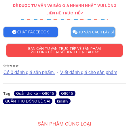
ĐỂ ĐƯỢC TƯ VẤN VÀ BÁO GIÁ NHANH NHẤT VUI LÒNG
LIÊN HỆ TRỰC TIẾP
CHAT FACEBOOK
TƯ VẤN CÁCH LẤY SỈ
BẠN CẦN TƯ VẤN TRỰC TẾP VỀ SẢN PHẨM
VUI LÒNG ĐỂ LẠI SỐ ĐỆN THOẠI TẠI ĐÂY
Có 0 đánh giá sản phẩm.
-
Viết đánh giá cho sản phẩm
Tag:
Quần thô kẻ - Q8045
Q8045
QUẦN THU ĐÔNG BÉ GÁI
kidsky
SẢN PHẨM CÙNG LOẠI