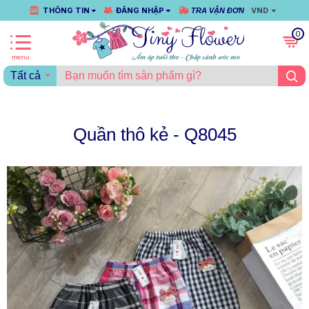
THÔNG TIN
ĐĂNG NHẬP
VND
TRA VẬN ĐƠN
0
Tất cả
Quần thô kẻ - Q8045