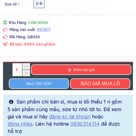
2-6
Size số
Kho Hàng:
CÒN HÀNG
KIDSKY
Hãng sản xuất:
Q8045
Mã Hàng:
đã bán 5695 sản phẩm
thêm vào giỏ
BÁO GIÁ MUA LÔ
MUA TRẢ GÓP
Sản phẩm chỉ bán sỉ, mua sỉ tối thiểu 1 ri gồm
5 sản phẩm cùng mầu, size từ nhỏ tới to. Để xem
giá và mua sỉ hãy
đăng ký tài khoản
hoặc
đăng nhập
. Liên hệ hotline
0936.514.114
để được
hỗ trợ