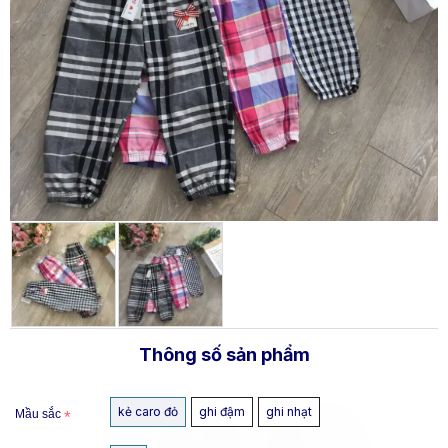
Thông số sản phẩm
kẻ caro đỏ
ghi đậm
ghi nhạt
Mầu sắc