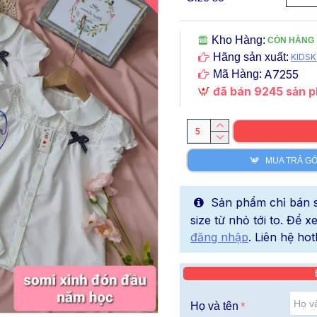
Kho Hàng:
CÒN HÀNG
Hãng sản xuất:
KIDSK
A7255
Mã Hàng:
đã bán 9245 sản 
MUA TRẢ G
Sản phẩm chỉ bán sỉ
size từ nhỏ tới to. Để 
đăng nhập
. Liên hệ hot
Họ và tên