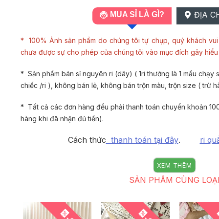
ĐỊA C
MUA SỈ LÀ GÌ?
* 100% Ảnh sản phẩm do chúng tôi tự chụp, quý khách vui 
chưa được sự cho phép của chúng tôi vào mục đích gây hiể
* Sản phẩm bán sỉ nguyên ri (dây) ( 1ri thường là 1 mầu chạy si
chiếc /ri ), không bán lẻ, không bán trộn màu, trộn size ( trừ h
* Tất cả các đơn hàng đều phải thanh toán chuyển khoản 100
hàng khi đã nhận đủ tiền).
Cách thức
thanh toán tại đây
.
ri qu
XEM THÊM
SẢN PHẨM CÙNG LOẠ