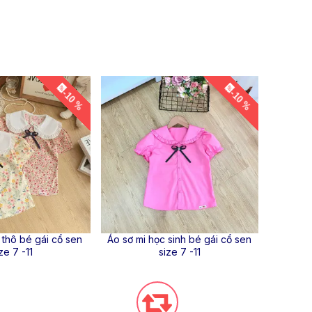
-10 %
-10 %
Áo sơ mi
 thô bé gái cổ sen
Áo sơ mi học sinh bé gái cổ sen
ze 7 -11
size 7 -11