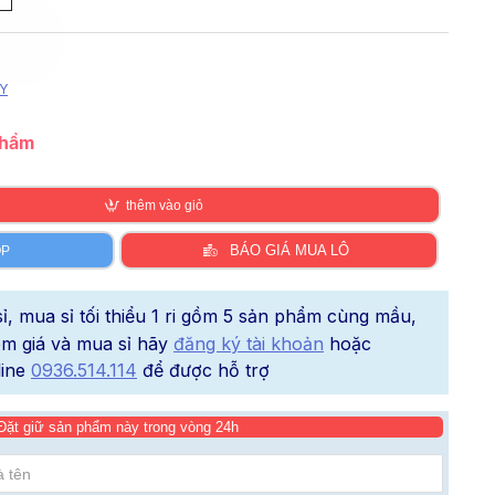
Y
phẩm
thêm vào giỏ
BÁO GIÁ MUA LÔ
ÓP
, mua sỉ tối thiểu 1 ri gồm 5 sản phẩm cùng mầu,
xem giá và mua sỉ hãy
đăng ký tài khoản
hoặc
line
0936.514.114
để được hỗ trợ
Đặt giữ sản phẩm này trong vòng 24h