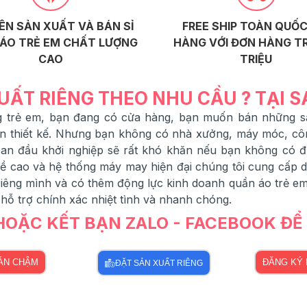
ÊN SẢN XUẤT VÀ BÁN SỈ
FREE SHIP TOÀN QUỐC
ÁO TRẺ EM CHẤT LƯỢNG
HÀNG VỚI ĐƠN HÀNG TR
CAO
TRIỆU
UẤT RIÊNG THEO NHU CẦU ? TẠI 
ang trẻ em, bạn đang có cửa hàng, bạn muốn bán những
ạn thiết kế. Nhưng bạn không có nhà xưởng, máy móc, cô
 ban đầu khởi nghiệp sẽ rất khó khăn nếu bạn không có 
 cao và hệ thống máy may hiện đại chúng tôi cung cấp dịc
êng mình và có thêm động lực kinh doanh quần áo trẻ em,
 hỗ trợ chính xác nhiệt tình và nhanh chóng.
 HOẶC KẾT BẠN ZALO - FACEBOOK Đ
BÁN CHẬM
ĐĂNG KÝ 
ĐẶT SẢN XUẤT RIÊNG