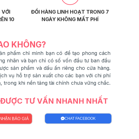
 VỚI
ĐỔI HÀNG LINH HOẠT TRONG 7
ÊN 10
NGÀY KHÔNG MẤT PHÍ
SAO KHÔNG?
 sản phẩm chỉ mình bạn có để tạo phong cách
ng nhân và bạn chỉ có số vốn đầu tư ban đầu
được sản phẩm và dấu ấn riêng cho cửa hàng.
h vụ hỗ trợ sản xuất cho các bạn với chi phí
 trong khi nền tảng tài chính chưa vững chắc.
Ể ĐƯỢC TƯ VẤN NHANH NHẤT
NHẬN BÁO GIÁ
CHAT FACEBOOK