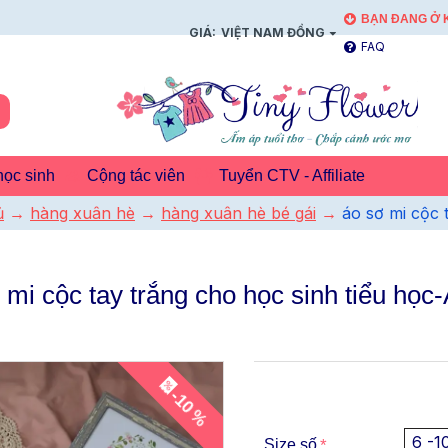
BẠN ĐANG Ở K
GIÁ:
VIỆT NAM ĐỒNG
FAQ
ọc sinh
Cộng tác viên
Tuyển CTV - Affiliate
ủ
hàng xuân hè
hàng xuân hè bé gái
áo sơ mi cộc 
 mi cộc tay trắng cho học sinh tiểu học
-10 %
6 -1
Size số