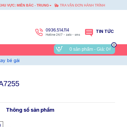
HU VỰC: MIỀN BẮC - TRUNG
TRA VẬN ĐƠN HÀNH TRÌNH
0936.514.114
TIN TỨC
Hotline 24/7 - zalo - sms
0
0 sản phẩm - Giá: 0₫
tay bé gái
-A7255
Thông số sản phẩm
0