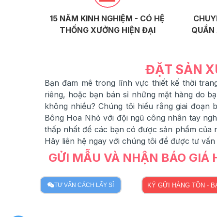
15 NĂM KINH NGHIỆM - CÓ HỆ
CHUY
THỐNG XƯỞNG HIỆN ĐẠI
QUẦN 
ĐẶT SẢN X
Bạn đam mê trong lĩnh vực thiết kế thời tr
riêng, hoặc bạn bán sỉ những mặt hàng do b
không nhiều? Chúng tôi hiểu rằng giai đoạn
Bông Hoa Nhỏ với đội ngũ công nhân tay nghề
thấp nhất để các bạn có được sản phẩm của ri
Hãy liên hệ ngay với chúng tôi để được tư vấn
GỬI MẪU VÀ NHẬN BÁO GIÁ
TƯ VẤN CÁCH LẤY SỈ
KÝ GỬI HÀNG TỒN - 