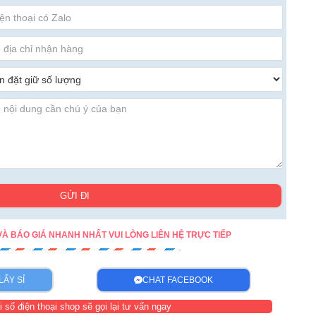
GỬI ĐI
À BÁO GIÁ NHANH NHẤT VUI LÒNG LIÊN HỆ TRỰC TIẾP
LẤY SỈ
CHAT FACEBOOK
i số điện thoại shop sẽ gọi lại tư vấn ngay