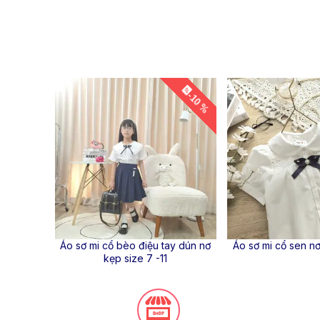
-10 %
Áo sơ mi cổ bèo điệu tay dún nơ
Áo sơ mi cổ sen nơ
kẹp size 7 -11