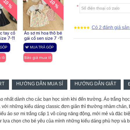
-10 %
-10 %
-10 %
Áo sơ 
caro cổ
Có 2 đánh giá sản
MUA
c tay cổ
Áo sơ mi hoa thô bé
Áo sơ mi học sinh bé
Báo gi
ize 7-11
gái cổ sen size 7 -11
gái cổ sen size 7 -11
 GÓP
MUA TRẢ GÓP
MUA TRẢ GÓP
 lô
Báo giá mua lô
Báo giá mua lô
RT
HƯỚNG DẪN MUA SỈ
HƯỚNG DẪN GIẶT
 nhất dành cho các bạn học sinh khi đến trường. Áo trắng học 
1 với những kiểu dáng classic đơn giản thì thường nhàm chán, b
kiểu áo sơ mi trắng cấp 1 vô cùng năng động, mới mẻ và đặc biệ
sự lựa chọn cho bé yêu của mình những kiểu dáng phù hợp và b