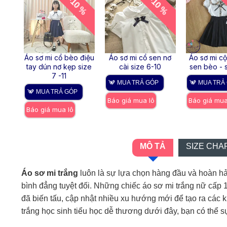
-10 %
-10 %
Áo sơ mi cổ bèo điệu
Áo sơ mi cổ sen nơ
Áo sơ mi cộ
tay dún nơ kẹp size
cài size 6-10
sen bèo - s
7 -11
MUA TRẢ GÓP
MUA TRẢ
MUA TRẢ GÓP
Báo giá mua lô
Báo giá mua
Báo giá mua lô
MÔ TẢ
SIZE CHA
Áo sơ mi trắng
luôn là sự lựa chọn hàng đầu và hoàn hảo
bình đẳng tuyệt đối. Những chiếc áo sơ mi trắng nữ cấp 
đã biến tấu, cập nhật nhiều xu hướng mới để tạo ra các 
trắng học sinh tiểu học dễ thương dưới đây, bạn có thể 