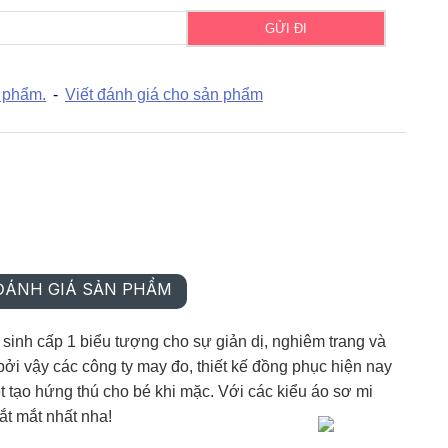
-10 %
-10 %
-10 %
GỬI ĐI
mi học sinh kẻ
Á
 sen size 7-11
đi
 phẩm.
-
Viết đánh giá cho sản phẩm
 TRẢ GÓP
Áo sơ mi học sinh nữ
Áo sơ mi học sinh ren
á mua lô
cổ bèo size 7 -11
ngực nơ đỏ size 7 -11
B
-
MUA TRẢ GÓP
MUA TRẢ GÓP
Báo giá mua lô
Báo giá mua lô
ĐÁNH GIÁ SẢN PHẨM
sinh cấp 1 biểu tượng cho sự giản dị, nghiêm trang và
ởi vậy các công ty may đo, thiết kế đồng phục hiện nay
t tạo hứng thú cho bé khi mặc. Với các kiểu áo sơ mi
ắt mắt nhất nha!