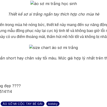
Thiết kế sơ si trắng ngắn tay thích hợp cho mùa hè
biến trong mùa hè nóng bức, thiết kế này mang đến sự năng động
hưng mẫu đồng phục này lại cực kỳ tinh tế và không bao giờ lỗ
 này có ưu điểm thoáng mát, thấm hút mồ hôi tốt và không bị nhă
uần short hay chân váy tối màu. Mức giá hợp lý nhất trên 
ng đẹp ????
6514114
ÁO SƠ MI CỘC TAY BÉ GÁI
kidsky