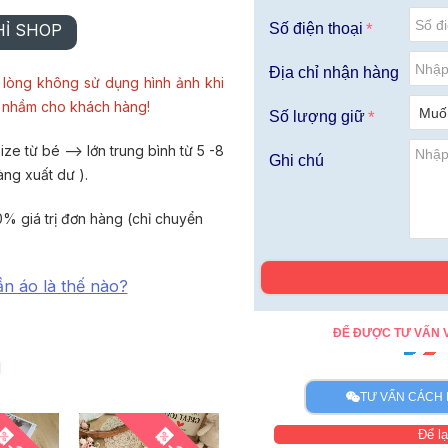
HỈ SHOP
Số điện thoại
Địa chỉ nhận hàng
lòng không sử dụng hình ảnh khi
u nhầm cho khách hàng!
Số lượng giữ
ze từ bé --> lớn trung bình từ 5 -8
Ghi chú
àng xuất dư ).
% giá trị đơn hàng (chỉ chuyển
ần áo là thế nào?
ĐỂ ĐƯỢC TƯ VẤN V
I
TƯ VẤN CÁCH 
Để lạ