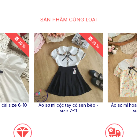
SẢN PHẨM CÙNG LOẠI
-10 %
-10 %
 cài size 6-10
Áo sơ mi cộc tay cổ sen bèo -
Áo sơ mi hoa
size 7-11
si