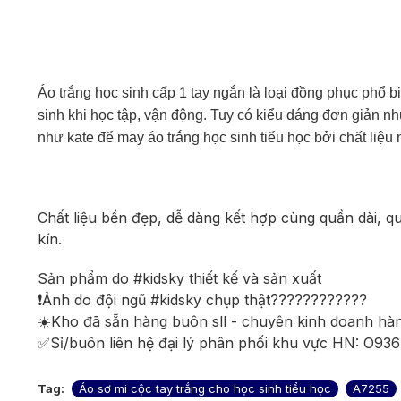
Áo trắng học sinh cấp 1 tay ngắn là loại đồng phục phổ 
sinh khi học tập, vận động. Tuy có kiểu dáng đơn giản n
như kate để may áo trắng học sinh tiểu học bởi chất liệu
Chất liệu bền đẹp, dễ dàng kết hợp cùng quần dài, q
kín.
Sản phẩm do #kidsky thiết kế và sản xuất
❗Ảnh do đội ngũ #kidsky chụp thật????????????
☀️Kho đã sẵn hàng buôn sll - chuyên kinh doanh hà
✅Sỉ/buôn liên hệ đại lý phân phối khu vực HN: O93
Tag:
Áo sơ mi cộc tay trắng cho học sinh tiểu học
A7255